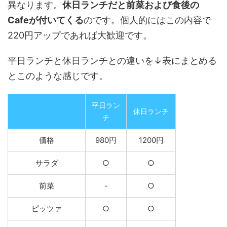
異なります。
休日ランチだと前菜および食後の
Cafeが付いてくる
のです。個人的にはこの内容で
220円アップであれば大歓迎です。
平日ランチと休日ランチとの違いを↓表にまとめる
とこのような感じです。
平日ラン
休日ランチ
チ
価格
980円
1200円
サラダ
○
○
前菜
-
○
ピッツァ
○
○