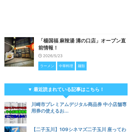
「楊国福 麻辣湯 溝の口店」オープン直
前情報！
2026/5/23
ラーメン
中華料理
麺類
▼ 最近読まれている記事はこちら！
川崎市プレミアムデジタル商品券 中小店舗専
用券の使えるお...
【二子玉川】109シネマズ二子玉川 座ってわ