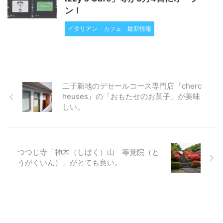
ン！
イタリアン
カフェ
最新情報
二子新地のデセールコース専門店『cherc
heuses』の「おもたせのお菓子」が美味
しい。
つつじ寺「神木（しぼく）山 等覚院（と
うがくいん）」がとても良い。