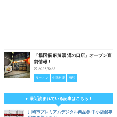
「楊国福 麻辣湯 溝の口店」オープン直
前情報！
2026/5/23
ラーメン
中華料理
麺類
▼ 最近読まれている記事はこちら！
川崎市プレミアムデジタル商品券 中小店舗専