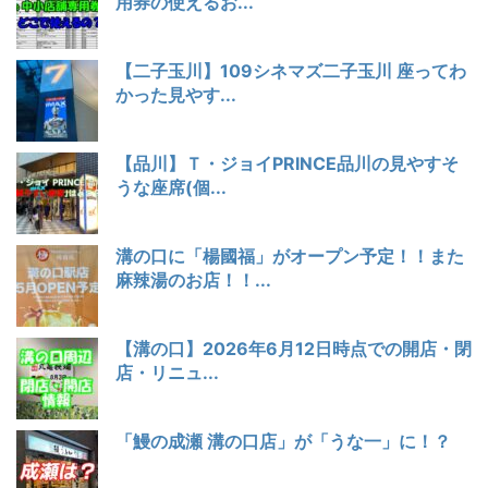
用券の使えるお...
【二子玉川】109シネマズ二子玉川 座ってわ
かった見やす...
【品川】Ｔ・ジョイPRINCE品川の見やすそ
うな座席(個...
溝の口に「楊國福」がオープン予定！！また
麻辣湯のお店！！...
【溝の口】2026年6月12日時点での開店・閉
店・リニュ...
「鰻の成瀬 溝の口店」が「うな一」に！？