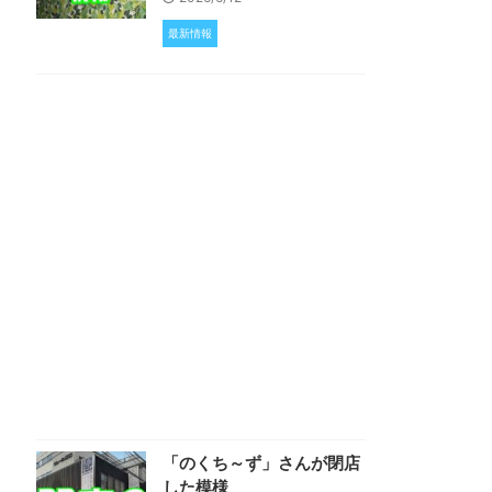
最新情報
「のくち～ず」さんが閉店
した模様