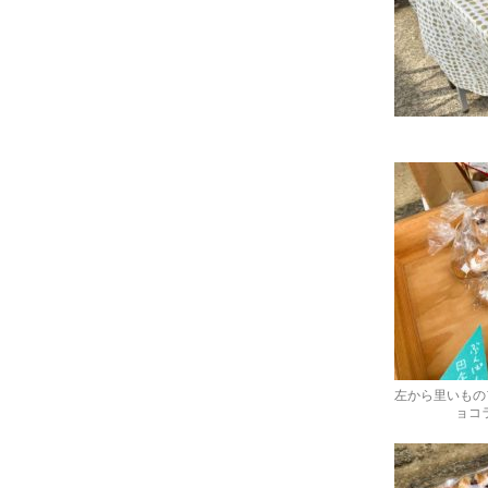
左から里いもの
ョコ