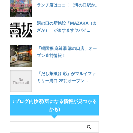
ランチ店はココ！（溝の口駅か...
溝の口の新施設「MAZAKA（ま
ざか）」がますますヤバイ...
「楊国福 麻辣湯 溝の口店」オー
プン直前情報！
「だし茶漬け 彩」がマルイファ
ミリー溝口 2Fにオープン...
↓ブログ内検索(気になる情報が見つかる
かも)