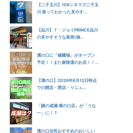
【二子玉川】109シネマズ二子玉
川 座ってわかった見やす...
【品川】Ｔ・ジョイPRINCE品川
の見やすそうな座席(個...
溝の口に「楊國福」がオープン
予定！！また麻辣湯のお店！！...
【溝の口】2026年6月12日時点
での開店・閉店・リニュ...
「鰻の成瀬 溝の口店」が「うな
一」に！？
溝の口住民おすすめのおいしい