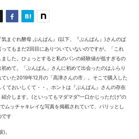
気まぐれ酵母 ぶんぱん』(以下、『ぶんぱん』)さんのぱ
言ってもまだ2回目にありついていないのですが。「これ
しました。ひょっとすると私のパンの経験値が低すぎるの
は初めて。「ぶんぱん」さんに初めて出会ったのはふらり
ていた2019年12月の「高津さんの市」。そこで購入した
しくておいしくて・・。ホントは『ぶんぱん』さんの存在
紹介します。(といってもマダマダ"一口かじっただけ"の
でムッチャキレイな写真を掲載されていて、パリッとし
のです
涙)。