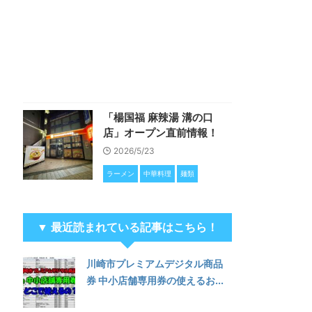
「楊国福 麻辣湯 溝の口
店」オープン直前情報！
2026/5/23
ラーメン
中華料理
麺類
▼ 最近読まれている記事はこちら！
川崎市プレミアムデジタル商品
券 中小店舗専用券の使えるお...