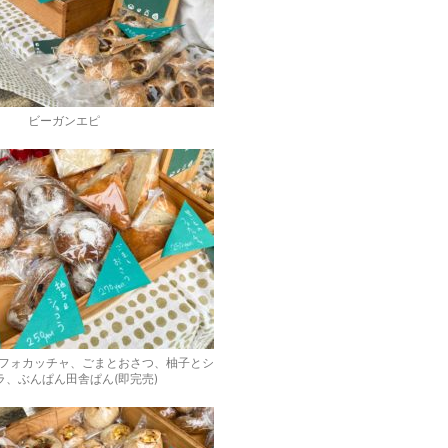
ビーガンエピ
フォカッチャ、ごまとおさつ、柚子とシ
ラ、ぶんぱん田舎ぱん(即完売)