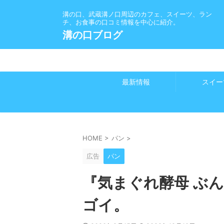
溝の口、武蔵溝ノ口周辺のカフェ、スイーツ、ラン
チ、お食事の口コミ情報を中心に紹介。
溝の口ブログ
最新情報
スイー
HOME
>
パン
>
広告
パン
『気まぐれ酵母 ぶ
ゴイ。