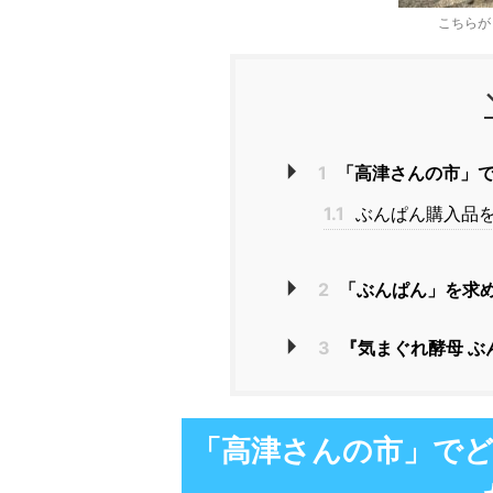
こちらが
1
「高津さんの市」で
1.1
ぶんぱん購入品
2
「ぶんぱん」を求
3
『気まぐれ酵母 ぶ
「高津さんの市」で