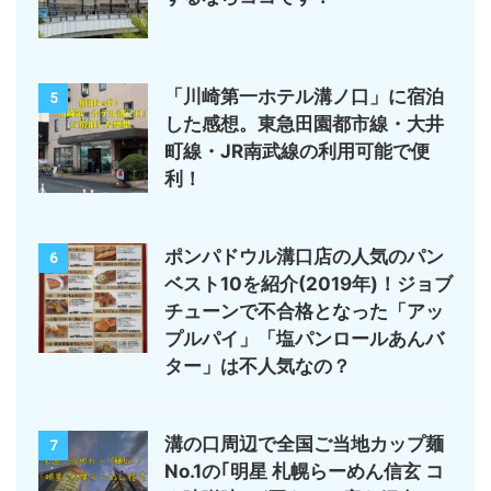
「川崎第一ホテル溝ノ口」に宿泊
5
した感想。東急田園都市線・大井
町線・JR南武線の利用可能で便
利！
ポンパドウル溝口店の人気のパン
6
ベスト10を紹介(2019年)！ジョブ
チューンで不合格となった「アッ
プルパイ」「塩パンロールあんバ
ター」は不人気なの？
溝の口周辺で全国ご当地カップ麺
7
No.1の｢明星 札幌らーめん信玄 コ