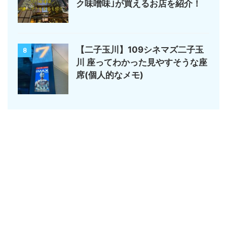
ク味噌味｣が買えるお店を紹介！
【二子玉川】109シネマズ二子玉
8
川 座ってわかった見やすそうな座
席(個人的なメモ)