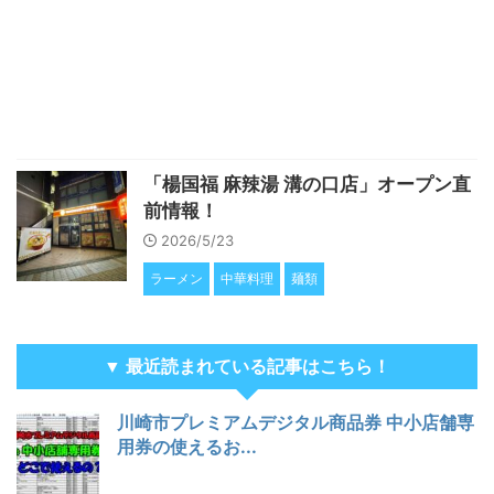
「楊国福 麻辣湯 溝の口店」オープン直
前情報！
2026/5/23
ラーメン
中華料理
麺類
▼ 最近読まれている記事はこちら！
川崎市プレミアムデジタル商品券 中小店舗専
用券の使えるお...