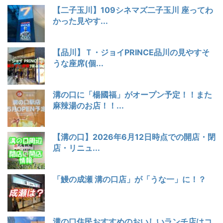
【二子玉川】109シネマズ二子玉川 座ってわ
かった見やす...
【品川】Ｔ・ジョイPRINCE品川の見やすそ
うな座席(個...
溝の口に「楊國福」がオープン予定！！また
麻辣湯のお店！！...
【溝の口】2026年6月12日時点での開店・閉
店・リニュ...
「鰻の成瀬 溝の口店」が「うな一」に！？
溝の口住民おすすめのおいしいランチ店はコ