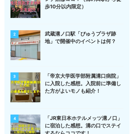
歩10分以内限定）
武蔵溝ノ口駅「びゅうプラザ跡
2
地」で開催中のイベントは何？
「帝京大学医学部附属溝口病院」
3
に入院した感想。入院前に準備し
た方がよいモノも紹介！
「JR東日本ホテルメッツ溝ノ口」
4
に宿泊した感想。溝の口でステイ
するならココです！