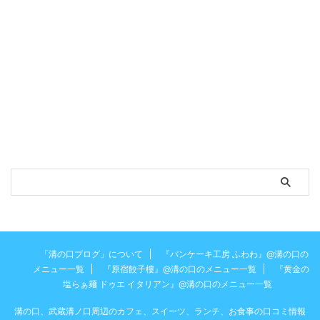
「溝の口ブログ」について
『パンケーキ工房 ふわわ』@溝の口の
メニュー一覧
『原宿餃子樓』@溝の口のメニュー一覧
『黄金の
塩らぁ麺 ドゥエ イタリアン』@溝の口のメニュー一覧
溝の口、武蔵溝ノ口周辺のカフェ、スイーツ、ランチ、お食事の口コミ情報