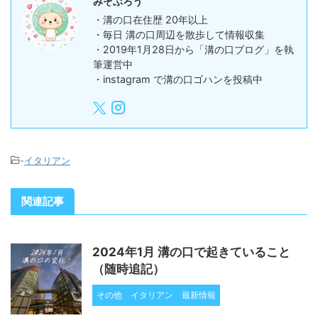
みぞぶろう
・溝の口在住歴 20年以上
・毎日 溝の口周辺を散歩して情報収集
・2019年1月28日から「溝の口ブログ」を執
筆運営中
・instagram で溝の口ゴハンを投稿中
-
イタリアン
関連記事
2024年1月 溝の口で起きていること
（随時追記）
その他
イタリアン
最新情報