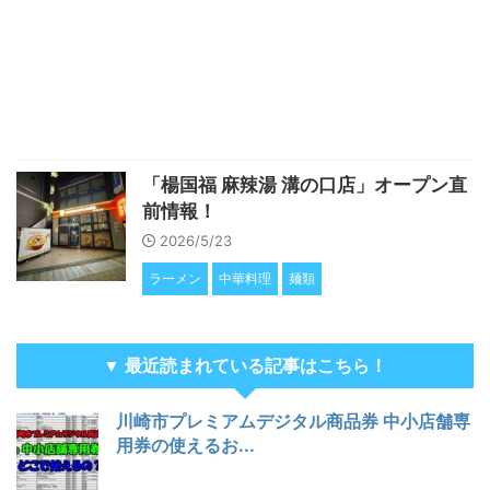
「楊国福 麻辣湯 溝の口店」オープン直
前情報！
2026/5/23
ラーメン
中華料理
麺類
▼ 最近読まれている記事はこちら！
川崎市プレミアムデジタル商品券 中小店舗専
用券の使えるお...