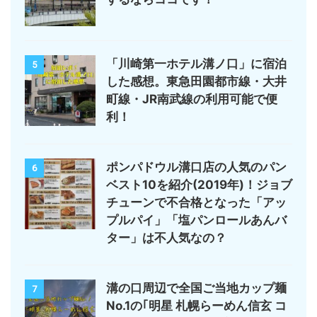
「川崎第一ホテル溝ノ口」に宿泊
5
した感想。東急田園都市線・大井
町線・JR南武線の利用可能で便
利！
ポンパドウル溝口店の人気のパン
6
ベスト10を紹介(2019年)！ジョブ
チューンで不合格となった「アッ
プルパイ」「塩パンロールあんバ
ター」は不人気なの？
溝の口周辺で全国ご当地カップ麺
7
No.1の｢明星 札幌らーめん信玄 コ