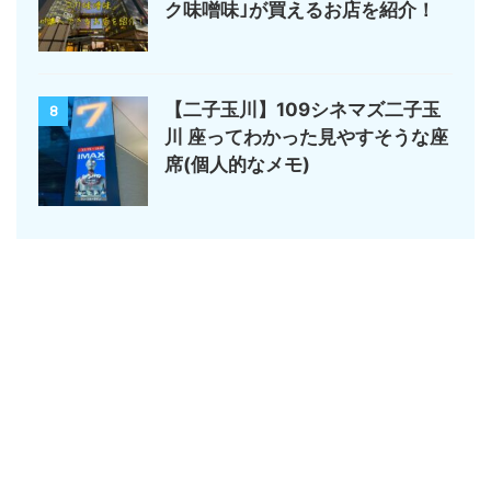
ク味噌味｣が買えるお店を紹介！
【二子玉川】109シネマズ二子玉
8
川 座ってわかった見やすそうな座
席(個人的なメモ)