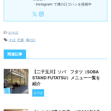
・instagram で溝の口ゴハンを投稿中
-
おそば
-
そば
,
巴屋
,
溝の口
関連記事
【二子玉川】ソバ フタツ（SOBA
STAND FUTATSU）メニュー一覧を
紹介
おそば