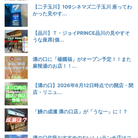
【二子玉川】109シネマズ二子玉川 座ってわ
かった見やす...
【品川】Ｔ・ジョイPRINCE品川の見やすそ
うな座席(個...
溝の口に「楊國福」がオープン予定！！また
麻辣湯のお店！！...
【溝の口】2026年6月12日時点での開店・閉
店・リニュ...
「鰻の成瀬 溝の口店」が「うな一」に！？
溝の口住民おすすめのおいしいランチ店はコ