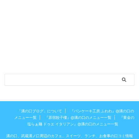
「溝の口ブログ」について
『パンケーキ工房 ふわわ』@溝の口の
メニュー一覧
『原宿餃子樓』@溝の口のメニュー一覧
『黄金の
塩らぁ麺 ドゥエ イタリアン』@溝の口のメニュー一覧
溝の口、武蔵溝ノ口周辺のカフェ、スイーツ、ランチ、お食事の口コミ情報