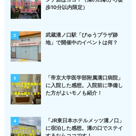
歩10分以内限定）
武蔵溝ノ口駅「びゅうプラザ跡
2
地」で開催中のイベントは何？
「帝京大学医学部附属溝口病院」
3
に入院した感想。入院前に準備し
た方がよいモノも紹介！
「JR東日本ホテルメッツ溝ノ口」
4
に宿泊した感想。溝の口でステイ
するならココです！