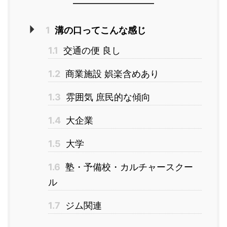
1
溝の口ってこんな感じ
1.1
交通の便 良し
1.2
商業施設 娯楽含めあり
1.3
雰囲気 庶民的な傾向
1.4
大企業
1.5
大学
1.6
塾・予備校・カルチャースクー
ル
1.7
ジム関連