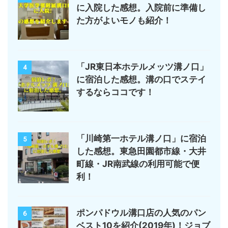
に入院した感想。入院前に準備し
た方がよいモノも紹介！
「JR東日本ホテルメッツ溝ノ口」
4
に宿泊した感想。溝の口でステイ
するならココです！
「川崎第一ホテル溝ノ口」に宿泊
5
した感想。東急田園都市線・大井
町線・JR南武線の利用可能で便
利！
ポンパドウル溝口店の人気のパン
6
ベスト10を紹介(2019年)！ジョブ