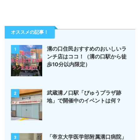
オススメの記事！
溝の口住民おすすめのおいしいラ
1
ンチ店はココ！（溝の口駅から徒
歩10分以内限定）
武蔵溝ノ口駅「びゅうプラザ跡
2
地」で開催中のイベントは何？
「帝京大学医学部附属溝口病院」
3