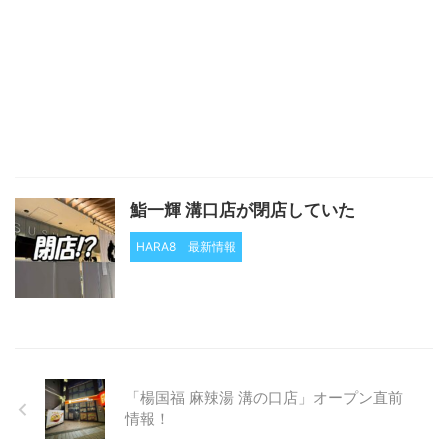
鮨一輝 溝口店が閉店していた
HARA8
最新情報
「楊国福 麻辣湯 溝の口店」オープン直前
情報！