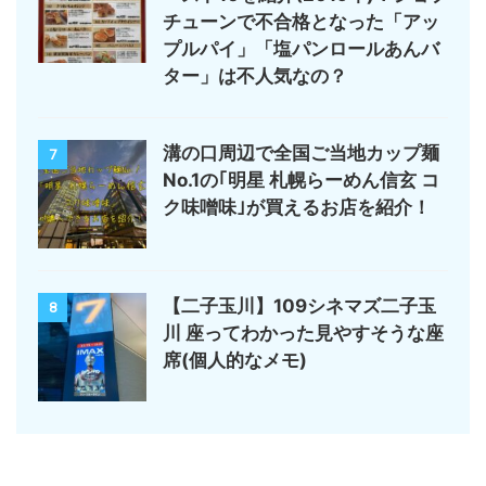
チューンで不合格となった「アッ
プルパイ」「塩パンロールあんバ
ター」は不人気なの？
溝の口周辺で全国ご当地カップ麺
7
No.1の｢明星 札幌らーめん信玄 コ
ク味噌味｣が買えるお店を紹介！
【二子玉川】109シネマズ二子玉
8
川 座ってわかった見やすそうな座
席(個人的なメモ)