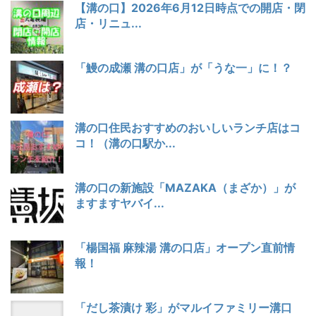
【溝の口】2026年6月12日時点での開店・閉
店・リニュ...
「鰻の成瀬 溝の口店」が「うな一」に！？
溝の口住民おすすめのおいしいランチ店はコ
コ！（溝の口駅か...
溝の口の新施設「MAZAKA（まざか）」が
ますますヤバイ...
「楊国福 麻辣湯 溝の口店」オープン直前情
報！
「だし茶漬け 彩」がマルイファミリー溝口