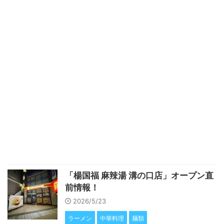
「楊国福 麻辣湯 溝の口店」オープン直
前情報！
2026/5/23
ラーメン
中華料理
麺類