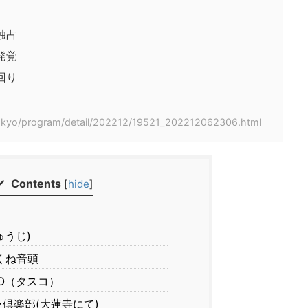
独占
発覚
回り
tokyo/program/detail/202212/19521_202212062306.html
Contents
[
hide
]
ゅうじ)
くね音頭
KO（タスコ）
倶楽部(大蓮寺にて)