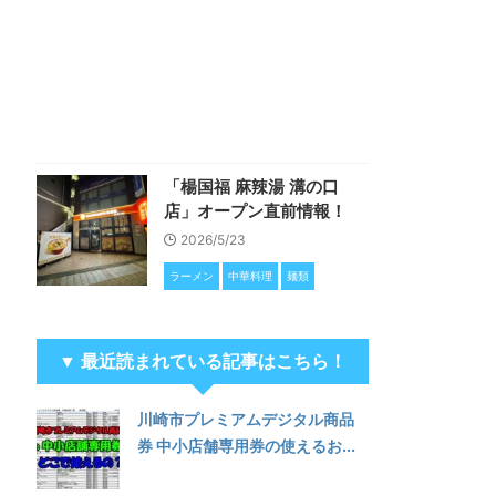
「楊国福 麻辣湯 溝の口
店」オープン直前情報！
2026/5/23
ラーメン
中華料理
麺類
▼ 最近読まれている記事はこちら！
川崎市プレミアムデジタル商品
券 中小店舗専用券の使えるお...