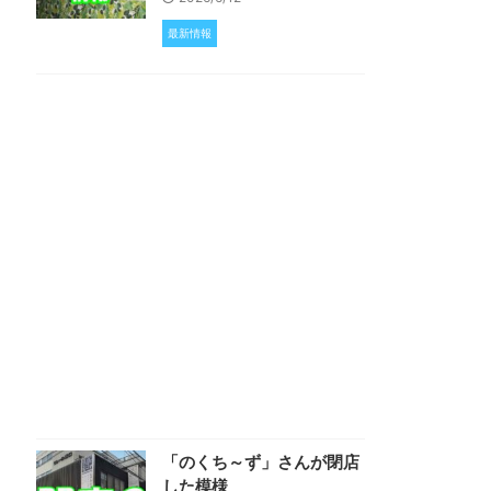
最新情報
「のくち～ず」さんが閉店
した模様