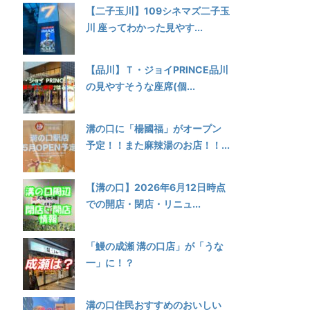
【二子玉川】109シネマズ二子玉
川 座ってわかった見やす...
【品川】Ｔ・ジョイPRINCE品川
の見やすそうな座席(個...
溝の口に「楊國福」がオープン
予定！！また麻辣湯のお店！！...
【溝の口】2026年6月12日時点
での開店・閉店・リニュ...
「鰻の成瀬 溝の口店」が「うな
一」に！？
溝の口住民おすすめのおいしい