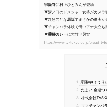
宗隆寺
に村上ひとみんが登場
▼溝ノ口のドメジャー女将がカメラ
▼超急勾配な
馬坂
でまさかの事実が
▼チャンバラ体験で田中アナ大立ち
▼
薬膳カレー
に大竹ド興奮
https://www.tv-tokyo.co.jp/broad_tv
1
宗隆寺(そうり
2
たまい 金運つ
3
株式会社TAS
4
ママチャンバラ