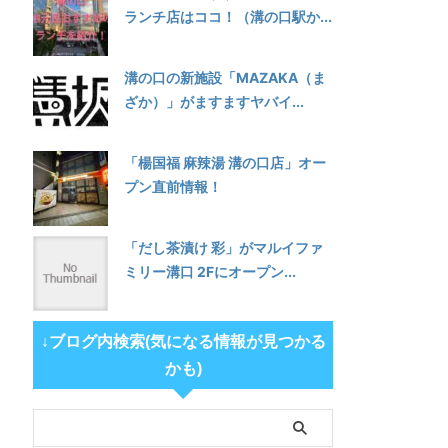
ランチ店はココ！（溝の口駅か...
溝の口の新施設「MAZAKA（ま
ざか）」がますますヤバイ...
「楊国福 麻辣湯 溝の口店」オー
プン直前情報！
「だし茶漬け 彩」がマルイファ
ミリー溝口 2Fにオープン...
↓ブログ内検索(気になる情報が見つかる
かも)