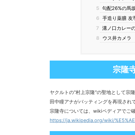
5
勾配26%の馬
6
手造り薬膳 友
7
溝ノ口カレーの
8
ウス井カメラ
宗隆寺
ヤクルトの"村上宗隆"の聖地として宗
田中瞳アナがバッティングを再現されて
宗隆寺については、wikiペディアでご
https://ja.wikipedia.org/wiki/%