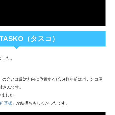
TASKO（タスコ）
ました。
、蛙の介とは反対方向に位置するビル(数年前はパチンコ屋
社さんです。
いました。
ギ 基板
」が結構おもしろかったです。