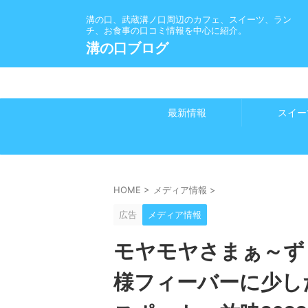
溝の口、武蔵溝ノ口周辺のカフェ、スイーツ、ラン
チ、お食事の口コミ情報を中心に紹介。
溝の口ブログ
最新情報
スイー
HOME
>
メディア情報
>
広告
メディア情報
モヤモヤさまぁ～ず
様フィーバーに少し