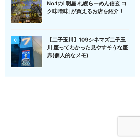
No.1の｢明星 札幌らーめん信玄 コ
ク味噌味｣が買えるお店を紹介！
【二子玉川】109シネマズ二子玉
8
川 座ってわかった見やすそうな座
席(個人的なメモ)