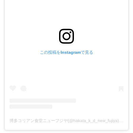
この投稿をInstagramで見る
博多コリアン食堂ニューフジヤ(@hakata_k_d_new_fujiya)がシェアした投稿