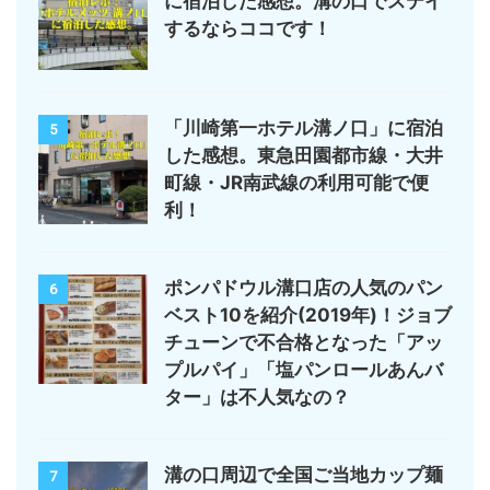
に宿泊した感想。溝の口でステイ
するならココです！
「川崎第一ホテル溝ノ口」に宿泊
5
した感想。東急田園都市線・大井
町線・JR南武線の利用可能で便
利！
ポンパドウル溝口店の人気のパン
6
ベスト10を紹介(2019年)！ジョブ
チューンで不合格となった「アッ
プルパイ」「塩パンロールあんバ
ター」は不人気なの？
溝の口周辺で全国ご当地カップ麺
7