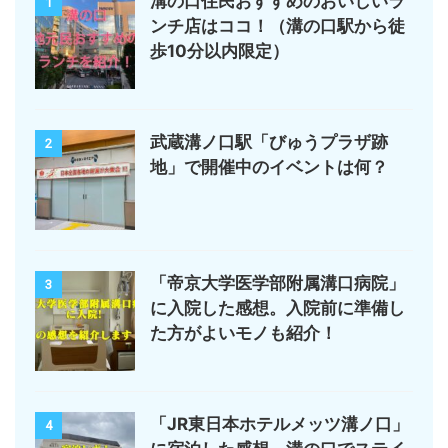
溝の口住民おすすめのおいしいラ
1
ンチ店はココ！（溝の口駅から徒
歩10分以内限定）
武蔵溝ノ口駅「びゅうプラザ跡
2
地」で開催中のイベントは何？
「帝京大学医学部附属溝口病院」
3
に入院した感想。入院前に準備し
た方がよいモノも紹介！
「JR東日本ホテルメッツ溝ノ口」
4