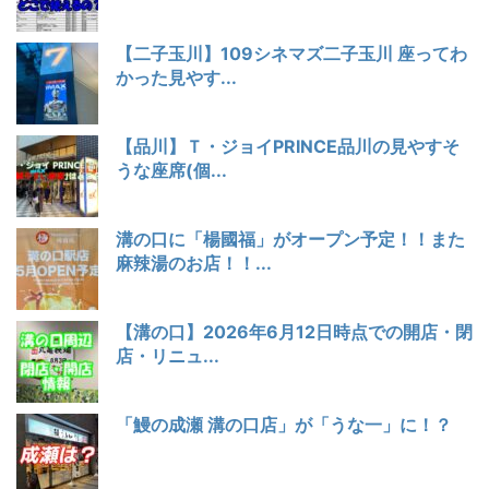
【二子玉川】109シネマズ二子玉川 座ってわ
かった見やす...
【品川】Ｔ・ジョイPRINCE品川の見やすそ
うな座席(個...
溝の口に「楊國福」がオープン予定！！また
麻辣湯のお店！！...
【溝の口】2026年6月12日時点での開店・閉
店・リニュ...
「鰻の成瀬 溝の口店」が「うな一」に！？