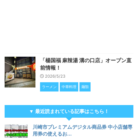
「楊国福 麻辣湯 溝の口店」オープン直
前情報！
2026/5/23
ラーメン
中華料理
麺類
▼ 最近読まれている記事はこちら！
川崎市プレミアムデジタル商品券 中小店舗専
用券の使えるお...