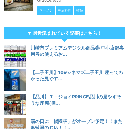
2026/5/23
ラーメン
中華料理
麺類
▼ 最近読まれている記事はこちら！
川崎市プレミアムデジタル商品券 中小店舗専
用券の使えるお...
【二子玉川】109シネマズ二子玉川 座ってわ
かった見やす...
【品川】Ｔ・ジョイPRINCE品川の見やすそ
うな座席(個...
溝の口に「楊國福」がオープン予定！！また
麻辣湯のお店！！...