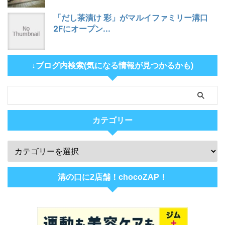
「だし茶漬け 彩」がマルイファミリー溝口
2Fにオープン...
↓ブログ内検索(気になる情報が見つかるかも)
カテゴリー
溝の口に2店舗！chocoZAP！