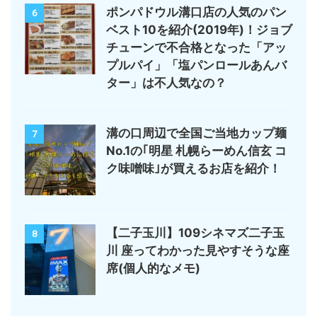
ポンパドウル溝口店の人気のパン
6
ベスト10を紹介(2019年)！ジョブ
チューンで不合格となった「アッ
プルパイ」「塩パンロールあんバ
ター」は不人気なの？
溝の口周辺で全国ご当地カップ麺
7
No.1の｢明星 札幌らーめん信玄 コ
ク味噌味｣が買えるお店を紹介！
【二子玉川】109シネマズ二子玉
8
川 座ってわかった見やすそうな座
席(個人的なメモ)