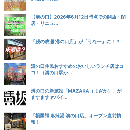
【溝の口】2026年6月12日時点での開店・閉
店・リニュ...
「鰻の成瀬 溝の口店」が「うな一」に！？
溝の口住民おすすめのおいしいランチ店はコ
コ！（溝の口駅か...
溝の口の新施設「MAZAKA（まざか）」が
ますますヤバイ...
「楊国福 麻辣湯 溝の口店」オープン直前情
報！