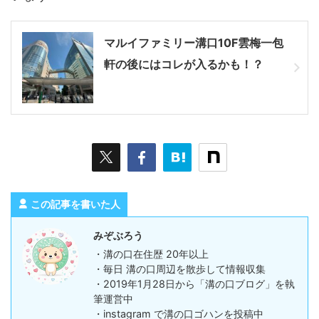
マルイファミリー溝口10F雲梅一包
軒の後にはコレが入るかも！？
この記事を書いた人
みぞぶろう
・溝の口在住歴 20年以上
・毎日 溝の口周辺を散歩して情報収集
・2019年1月28日から「溝の口ブログ」を執
筆運営中
・instagram で溝の口ゴハンを投稿中