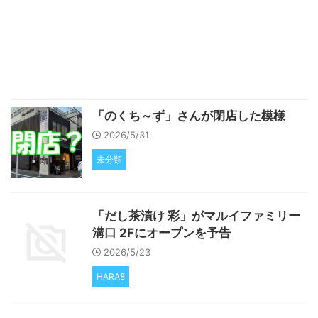
「のくち～ず」さんが閉店した模様
2026/5/31
未分類
「だし茶漬け 彩」がマルイファミリー
溝口 2Fにオープンを予告
2026/5/23
HARA8