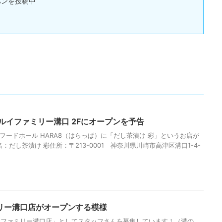
ゴハンを投稿中
ルイファミリー溝口 2Fにオープンを予告
のフードホール HARA8（はらっぱ）に「だし茶漬け 彩」というお店が
：だし茶漬け 彩住所：〒213-0001 神奈川県川崎市高津区溝口1-4-
リー溝口店がオープンする模様
イファミリー溝口店」としてスタッフさんを募集しています！（溝の