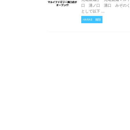
口 溝ノ口 溝口 みぞのくち 
として以下 ...
HARA8
麺類