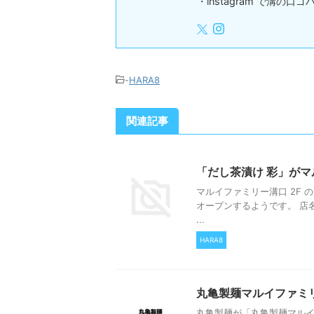
・instagram で溝の口
-
HARA8
関連記事
「だし茶漬け 彩」がマ
マルイファミリー溝口 2F 
オープンするようです。 店名
...
HARA8
丸亀製麺マルイファミ
丸亀製麺が「丸亀製麺マル