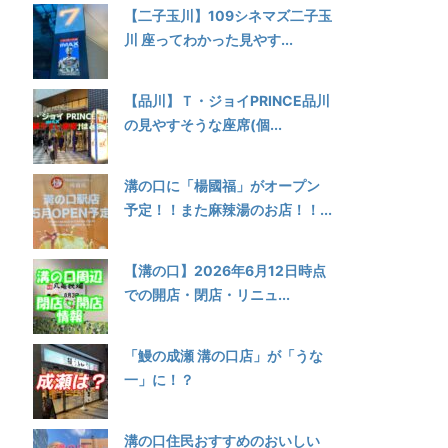
【二子玉川】109シネマズ二子玉
川 座ってわかった見やす...
【品川】Ｔ・ジョイPRINCE品川
の見やすそうな座席(個...
溝の口に「楊國福」がオープン
予定！！また麻辣湯のお店！！...
【溝の口】2026年6月12日時点
での開店・閉店・リニュ...
「鰻の成瀬 溝の口店」が「うな
一」に！？
溝の口住民おすすめのおいしい