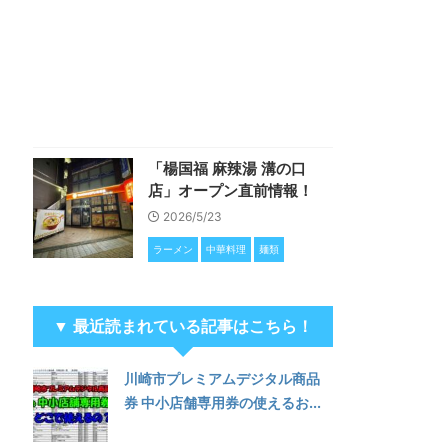
「楊国福 麻辣湯 溝の口
店」オープン直前情報！
2026/5/23
ラーメン
中華料理
麺類
▼ 最近読まれている記事はこちら！
川崎市プレミアムデジタル商品
券 中小店舗専用券の使えるお...