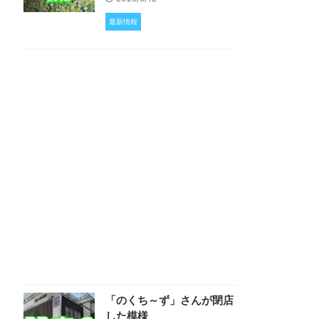
最新情報
「のくち～ず」さんが閉店
した模様