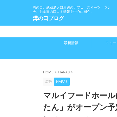
溝の口、武蔵溝ノ口周辺のカフェ、スイーツ、ラン
チ、お食事の口コミ情報を中心に紹介。
溝の口ブログ
最新情報
スイー
HOME
>
HARA8
>
広告
HARA8
マルイフードホール(
たん」がオープン予定→