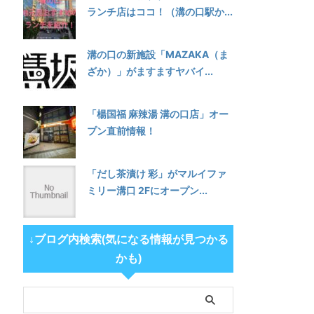
ランチ店はココ！（溝の口駅か...
溝の口の新施設「MAZAKA（ま
ざか）」がますますヤバイ...
「楊国福 麻辣湯 溝の口店」オー
プン直前情報！
「だし茶漬け 彩」がマルイファ
ミリー溝口 2Fにオープン...
↓ブログ内検索(気になる情報が見つかる
かも)