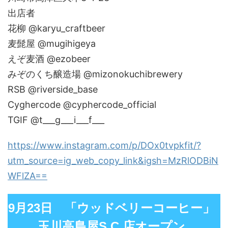
出店者
花柳 @karyu_craftbeer
麦髭屋 @mugihigeya
えぞ麦酒 @ezobeer
みぞのくち醸造場 @mizonokuchibrewery
RSB @riverside_base
Cyghercode @cyphercode_official
TGIF @t___g___i___f___
https://www.instagram.com/p/DOx0tvpkfit/?
utm_source=ig_web_copy_link&igsh=MzRlODBiN
WFlZA==
9月23日 「ウッドベリーコーヒー」
玉川高島屋S.C.店オープン