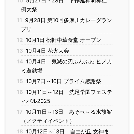
10
9月27日・28日 下作延神明神社
例大祭
11
9月28日 第10回多摩川カレーグラン
プリ
12
10月1日 松軒中華食堂 オープン
13
10月4日 花火大会
14
10月4日 鬼滅の刃ふわふわ ヒノカ
ミ遊戯場
15
10月7日～10日 プライム感謝祭
16
10月11日～12日 洗足学園フェステ
ィバル2025
17
10月11日～13日 あそべ～る水族館
（ノクティイベント）
18
10月12日～13日 自由が丘 女神ま