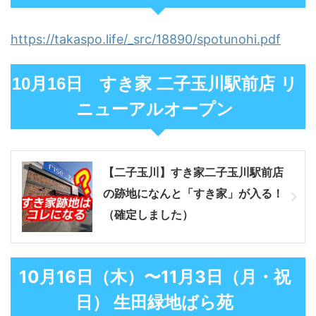
https://takaspo.life/_src/18890/spotunohi.pdf
10月16日 すき家 二子玉川駅前店 リ
ニューアルオープン
【二子玉川】すき家二子玉川駅前店
の跡地になんと「すき家」が入る！
（確定しました）
10月16日（木）〜11月3日（月・祝
日） 生田緑地ばら苑