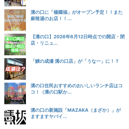
溝の口に「楊國福」がオープン予定！！また
麻辣湯のお店！！...
【溝の口】2026年6月12日時点での開店・閉
店・リニュ...
「鰻の成瀬 溝の口店」が「うな一」に！？
溝の口住民おすすめのおいしいランチ店はコ
コ！（溝の口駅か...
溝の口の新施設「MAZAKA（まざか）」が
ますますヤバイ...