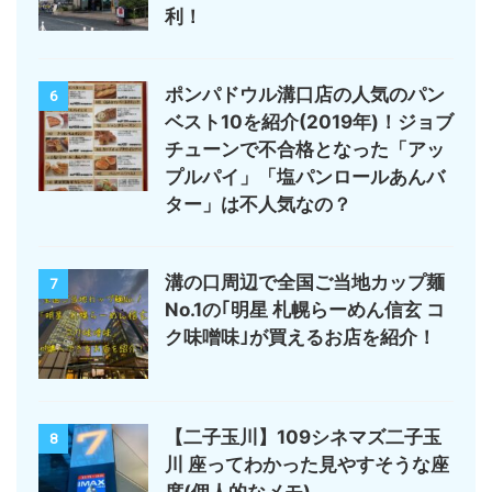
利！
ポンパドウル溝口店の人気のパン
6
ベスト10を紹介(2019年)！ジョブ
チューンで不合格となった「アッ
プルパイ」「塩パンロールあんバ
ター」は不人気なの？
溝の口周辺で全国ご当地カップ麺
7
No.1の｢明星 札幌らーめん信玄 コ
ク味噌味｣が買えるお店を紹介！
【二子玉川】109シネマズ二子玉
8
川 座ってわかった見やすそうな座