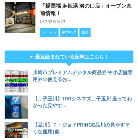
「楊国福 麻辣湯 溝の口店」オープン直
前情報！
2026/5/23
ラーメン
中華料理
麺類
▼ 最近読まれている記事はこちら！
川崎市プレミアムデジタル商品券 中小店舗専
用券の使えるお...
【二子玉川】109シネマズ二子玉川 座ってわ
かった見やす...
【品川】Ｔ・ジョイPRINCE品川の見やすそ
うな座席(個...