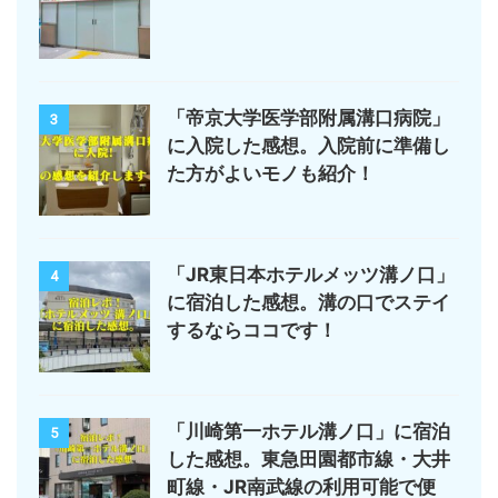
「帝京大学医学部附属溝口病院」
3
に入院した感想。入院前に準備し
た方がよいモノも紹介！
「JR東日本ホテルメッツ溝ノ口」
4
に宿泊した感想。溝の口でステイ
するならココです！
「川崎第一ホテル溝ノ口」に宿泊
5
した感想。東急田園都市線・大井
町線・JR南武線の利用可能で便