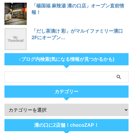
「楊国福 麻辣湯 溝の口店」オープン直前情
報！
「だし茶漬け 彩」がマルイファミリー溝口
2Fにオープン...
↓ブログ内検索(気になる情報が見つかるかも)
カテゴリー
溝の口に2店舗！chocoZAP！