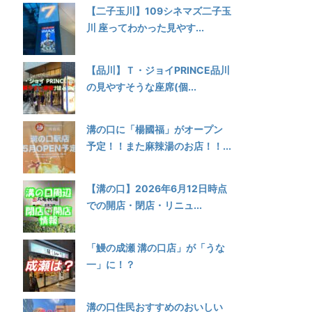
【二子玉川】109シネマズ二子玉
川 座ってわかった見やす...
【品川】Ｔ・ジョイPRINCE品川
の見やすそうな座席(個...
溝の口に「楊國福」がオープン
予定！！また麻辣湯のお店！！...
【溝の口】2026年6月12日時点
での開店・閉店・リニュ...
「鰻の成瀬 溝の口店」が「うな
一」に！？
溝の口住民おすすめのおいしい