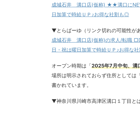
成城石井 溝口店(仮称) ★★溝口にN
日加算で時給ＵＰ♪お得な社割も◎
▼とらばーゆ（リンク切れの可能性が
成城石井 溝口店(仮称)の求人/転職 
日・祝は曜日加算で時給ＵＰ♪お得な社
オープン時期は「
2025年7月中旬、
場所は明示されておらず住所としては「〒
書かれています。
▼神奈川県川崎市高津区溝口１丁目と