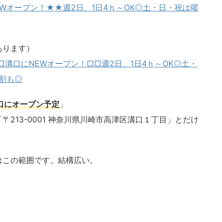
EWオープン！★★週2日、1日4ｈ～OK◎土・日・祝は曜
あります）
□□溝口にNEWオープン！□□週2日、1日4ｈ～OK◎土・
割も◎
溝口にオープン予定
」
213-0001 神奈川県川崎市高津区溝口１丁目」とだけ
はこの範囲です。結構広い。