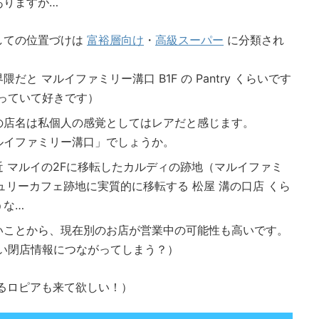
ありますが…
しての位置づけは
富裕層向け
・
高級スーパー
に分類され
と マルイファミリー溝口 B1F の Pantry くらいです
っていて好きです）
の店名は私個人の感覚としてはレアだと感じます。
ルイファミリー溝口」でしょうか。
 マルイの2Fに移転したカルディの跡地（マルイファミ
ンチュリーカフェ跡地に実質的に移転する 松屋 溝の口店 くら
うな…
いことから、現在別のお店が営業中の可能性も高いです。
い閉店情報につながってしまう？）
るロピアも来て欲しい！）