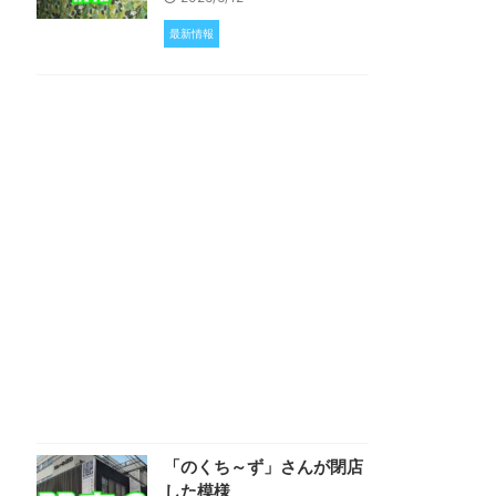
最新情報
「のくち～ず」さんが閉店
した模様