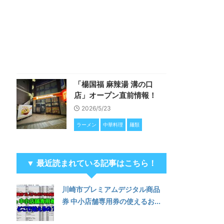
「楊国福 麻辣湯 溝の口
店」オープン直前情報！
2026/5/23
ラーメン
中華料理
麺類
▼ 最近読まれている記事はこちら！
川崎市プレミアムデジタル商品
券 中小店舗専用券の使えるお...