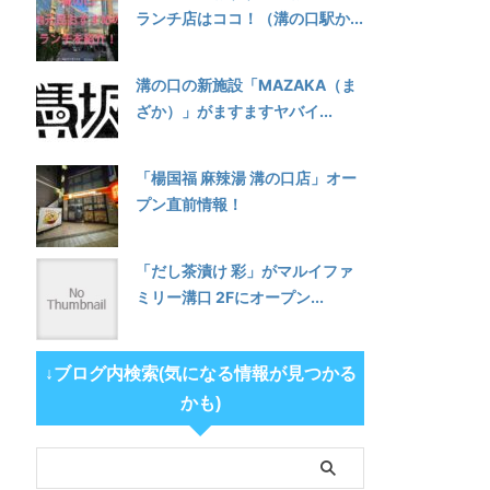
ランチ店はココ！（溝の口駅か...
溝の口の新施設「MAZAKA（ま
ざか）」がますますヤバイ...
「楊国福 麻辣湯 溝の口店」オー
プン直前情報！
「だし茶漬け 彩」がマルイファ
ミリー溝口 2Fにオープン...
↓ブログ内検索(気になる情報が見つかる
かも)