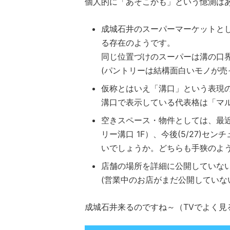
個人的に「あそこかも」という憶測は
成城石井のスーパーマーケットと
る存在のようです。
同じ位置づけのスーパーは溝の口界隈だ
(パントリーは結構面白いモノが売
仮称とはいえ「溝口」という表現
溝口で表示している代表格は「マ
空きスペース・物件としては、最近
リー溝口 1F）、今後(5/27)セ
いでしょうか。どちらも手狭のよ
店舗の場所を詳細に公開していな
(営業中のお店がまだ公開していな
成城石井来るのですね～（TVでよく見